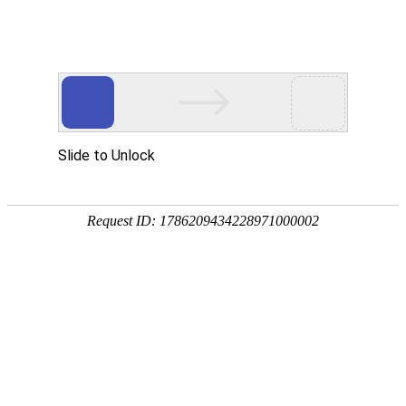
首页
关于我们
产品展示
新闻资讯
在线客服
南京金尚
关于我们
南京金尚航空器材有限公司（简称:南京金尚），生产、加工，销售：航空椅垫