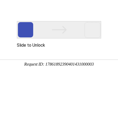
品展示
新闻资讯
客户留言
联系我们
京尚
，生产、加工，销售：航空椅垫、椅套，高