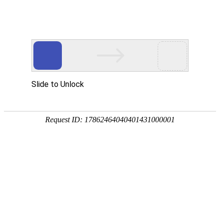
首页
关于我们
产品展示
新闻资讯
在线客服
南京金尚
关于我们
南京金尚航空器材有限公司（简称:南京金尚），生产、加工，销售：航空椅垫